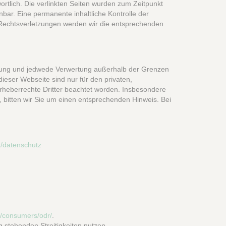
wortlich. Die verlinkten Seiten wurden zum Zeitpunkt
bar. Eine permanente inhaltliche Kontrolle der
 Rechtsverletzungen werden wir die entsprechenden
eitung und jedwede Verwertung außerhalb der Grenzen
ieser Webseite sind nur für den privaten,
 Urheberrechte Dritter beachtet worden. Insbesondere
, bitten wir Sie um einen entsprechenden Hinweis. Bei
at/datenschutz
u/consumers/odr/
.
 stehenden Streitigkeiten nutzen.